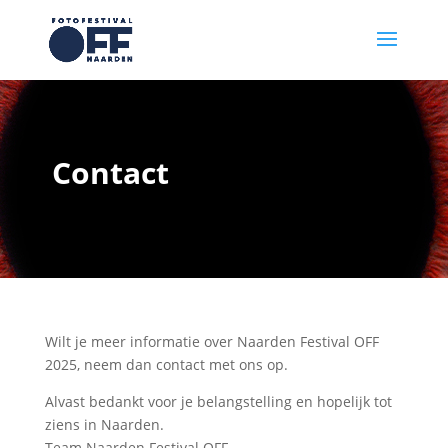
Contact
Wilt je meer informatie over Naarden Festival OFF
2025, neem dan contact met ons op.
Alvast bedankt voor je belangstelling en hopelijk tot
ziens in Naarden.
Team Naarden Festival OFF