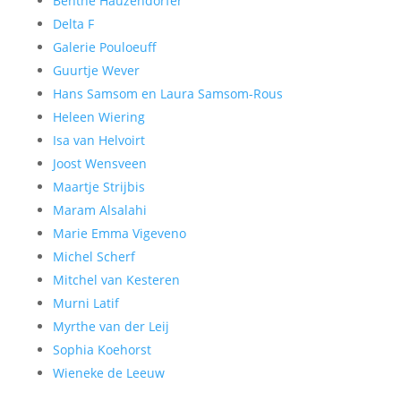
Benthe Hauzendorfer
Delta F
Galerie Pouloeuff
Guurtje Wever
Hans Samsom en Laura Samsom-Rous
Heleen Wiering
Isa van Helvoirt
Joost Wensveen
Maartje Strijbis
Maram Alsalahi
Marie Emma Vigeveno
Michel Scherf
Mitchel van Kesteren
Murni Latif
Myrthe van der Leij
Sophia Koehorst
Wieneke de Leeuw