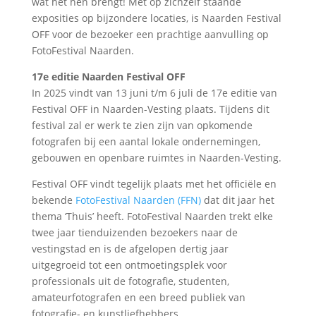
wat het hen brengt! Met op zichzelf staande
exposities op bijzondere locaties, is Naarden Festival
OFF voor de bezoeker een prachtige aanvulling op
FotoFestival Naarden.
17e editie Naarden Festival OFF
In 2025 vindt van 13 juni t/m 6 juli de 17e editie van
Festival OFF in Naarden-Vesting plaats. Tijdens dit
festival zal er werk te zien zijn van opkomende
fotografen bij een aantal lokale ondernemingen,
gebouwen en openbare ruimtes in Naarden-Vesting.
Festival OFF vindt tegelijk plaats met het officiële en
bekende
FotoFestival Naarden (FFN)
dat dit jaar het
thema ‘Thuis’ heeft. FotoFestival Naarden trekt elke
twee jaar tienduizenden bezoekers naar de
vestingstad en is de afgelopen dertig jaar
uitgegroeid tot een ontmoetingsplek voor
professionals uit de fotografie, studenten,
amateurfotografen en een breed publiek van
fotografie- en kunstliefhebbers.