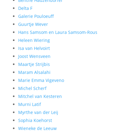
Benthe Hauzendorfer
Delta F
Galerie Pouloeuff
Guurtje Wever
Hans Samsom en Laura Samsom-Rous
Heleen Wiering
Isa van Helvoirt
Joost Wensveen
Maartje Strijbis
Maram Alsalahi
Marie Emma Vigeveno
Michel Scherf
Mitchel van Kesteren
Murni Latif
Myrthe van der Leij
Sophia Koehorst
Wieneke de Leeuw