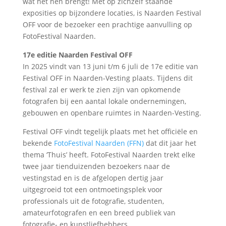
wat het hen brengt! Met op zichzelf staande
exposities op bijzondere locaties, is Naarden Festival
OFF voor de bezoeker een prachtige aanvulling op
FotoFestival Naarden.
17e editie Naarden Festival OFF
In 2025 vindt van 13 juni t/m 6 juli de 17e editie van
Festival OFF in Naarden-Vesting plaats. Tijdens dit
festival zal er werk te zien zijn van opkomende
fotografen bij een aantal lokale ondernemingen,
gebouwen en openbare ruimtes in Naarden-Vesting.
Festival OFF vindt tegelijk plaats met het officiële en
bekende
FotoFestival Naarden (FFN)
dat dit jaar het
thema ‘Thuis’ heeft. FotoFestival Naarden trekt elke
twee jaar tienduizenden bezoekers naar de
vestingstad en is de afgelopen dertig jaar
uitgegroeid tot een ontmoetingsplek voor
professionals uit de fotografie, studenten,
amateurfotografen en een breed publiek van
fotografie- en kunstliefhebbers.