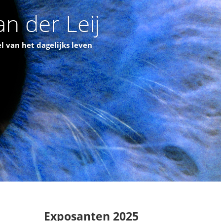
n der Leij
l van het dagelijks leven
Exposanten 2025