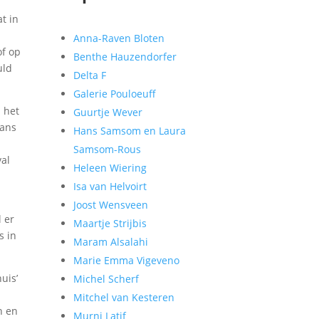
t in
Anna-Raven Bloten
of op
Benthe Hauzendorfer
uld
Delta F
Galerie Pouloeuff
n het
Guurtje Wever
kans
Hans Samsom en Laura
e
Samsom-Rous
val
Heleen Wiering
Isa van Helvoirt
Joost Wensveen
l er
Maartje Strijbis
s in
Maram Alsalahi
Marie Emma Vigeveno
uis’
Michel Scherf
Mitchel van Kesteren
n en
Murni Latif