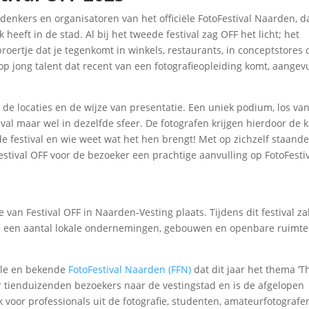
denkers en organisatoren van het officiële FotoFestival Naarden, da
heeft in de stad. Al bij het tweede festival zag OFF het licht; het
roertje dat je tegenkomt in winkels, restaurants, in conceptstores 
t op jong talent dat recent van een fotografieopleiding komt, aangev
 de locaties en de wijze van presentatie. Een uniek podium, los va
val maar wel in dezelfde sfeer. De fotografen krijgen hierdoor de 
de festival en wie weet wat het hen brengt! Met op zichzelf staand
Festival OFF voor de bezoeker een prachtige aanvulling op FotoFesti
ie van Festival OFF in Naarden-Vesting plaats. Tijdens dit festival za
ij een aantal lokale ondernemingen, gebouwen en openbare ruimte
ciële en bekende
FotoFestival Naarden (FFN)
dat dit jaar het thema ‘Th
ar tienduizenden bezoekers naar de vestingstad en is de afgelopen
k voor professionals uit de fotografie, studenten, amateurfotografe