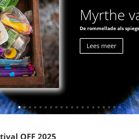
Myrthe va
De rommellade als spiege
Lees meer
tival OFF 2025