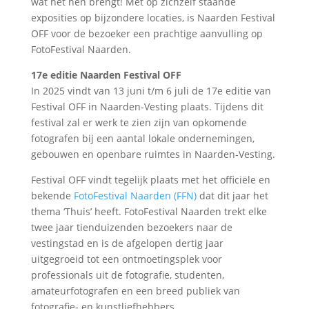
wat het hen brengt! Met op zichzelf staande
exposities op bijzondere locaties, is Naarden Festival
OFF voor de bezoeker een prachtige aanvulling op
FotoFestival Naarden.
17e editie Naarden Festival OFF
In 2025 vindt van 13 juni t/m 6 juli de 17e editie van
Festival OFF in Naarden-Vesting plaats. Tijdens dit
festival zal er werk te zien zijn van opkomende
fotografen bij een aantal lokale ondernemingen,
gebouwen en openbare ruimtes in Naarden-Vesting.
Festival OFF vindt tegelijk plaats met het officiële en
bekende
FotoFestival Naarden (FFN)
dat dit jaar het
thema ‘Thuis’ heeft. FotoFestival Naarden trekt elke
twee jaar tienduizenden bezoekers naar de
vestingstad en is de afgelopen dertig jaar
uitgegroeid tot een ontmoetingsplek voor
professionals uit de fotografie, studenten,
amateurfotografen en een breed publiek van
fotografie- en kunstliefhebbers.