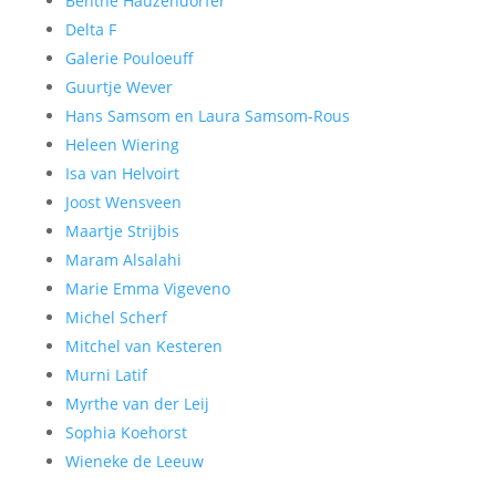
Benthe Hauzendorfer
Delta F
Galerie Pouloeuff
Guurtje Wever
Hans Samsom en Laura Samsom-Rous
Heleen Wiering
Isa van Helvoirt
Joost Wensveen
Maartje Strijbis
Maram Alsalahi
Marie Emma Vigeveno
Michel Scherf
Mitchel van Kesteren
Murni Latif
Myrthe van der Leij
Sophia Koehorst
Wieneke de Leeuw