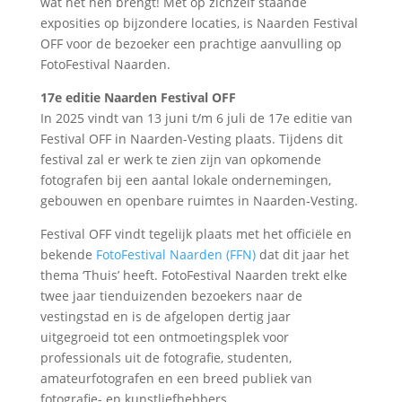
wat het hen brengt! Met op zichzelf staande
exposities op bijzondere locaties, is Naarden Festival
OFF voor de bezoeker een prachtige aanvulling op
FotoFestival Naarden.
17e editie Naarden Festival OFF
In 2025 vindt van 13 juni t/m 6 juli de 17e editie van
Festival OFF in Naarden-Vesting plaats. Tijdens dit
festival zal er werk te zien zijn van opkomende
fotografen bij een aantal lokale ondernemingen,
gebouwen en openbare ruimtes in Naarden-Vesting.
Festival OFF vindt tegelijk plaats met het officiële en
bekende
FotoFestival Naarden (FFN)
dat dit jaar het
thema ‘Thuis’ heeft. FotoFestival Naarden trekt elke
twee jaar tienduizenden bezoekers naar de
vestingstad en is de afgelopen dertig jaar
uitgegroeid tot een ontmoetingsplek voor
professionals uit de fotografie, studenten,
amateurfotografen en een breed publiek van
fotografie- en kunstliefhebbers.