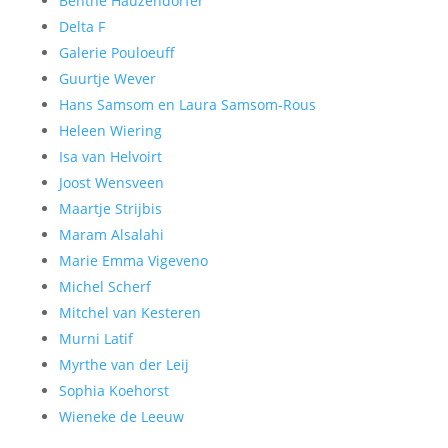
Benthe Hauzendorfer
Delta F
Galerie Pouloeuff
Guurtje Wever
Hans Samsom en Laura Samsom-Rous
Heleen Wiering
Isa van Helvoirt
Joost Wensveen
Maartje Strijbis
Maram Alsalahi
Marie Emma Vigeveno
Michel Scherf
Mitchel van Kesteren
Murni Latif
Myrthe van der Leij
Sophia Koehorst
Wieneke de Leeuw