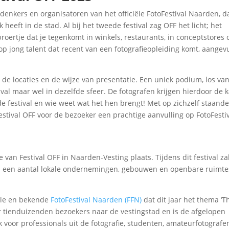
denkers en organisatoren van het officiële FotoFestival Naarden, da
heeft in de stad. Al bij het tweede festival zag OFF het licht; het
roertje dat je tegenkomt in winkels, restaurants, in conceptstores 
t op jong talent dat recent van een fotografieopleiding komt, aangev
 de locaties en de wijze van presentatie. Een uniek podium, los va
val maar wel in dezelfde sfeer. De fotografen krijgen hierdoor de 
de festival en wie weet wat het hen brengt! Met op zichzelf staand
Festival OFF voor de bezoeker een prachtige aanvulling op FotoFesti
ie van Festival OFF in Naarden-Vesting plaats. Tijdens dit festival za
ij een aantal lokale ondernemingen, gebouwen en openbare ruimte
ciële en bekende
FotoFestival Naarden (FFN)
dat dit jaar het thema ‘Th
ar tienduizenden bezoekers naar de vestingstad en is de afgelopen
k voor professionals uit de fotografie, studenten, amateurfotografe