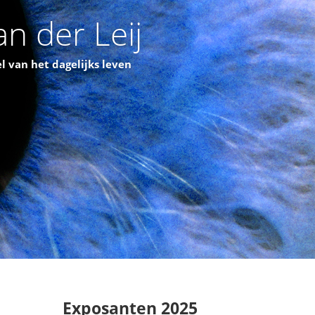
n der Leij
l van het dagelijks leven
Exposanten 2025