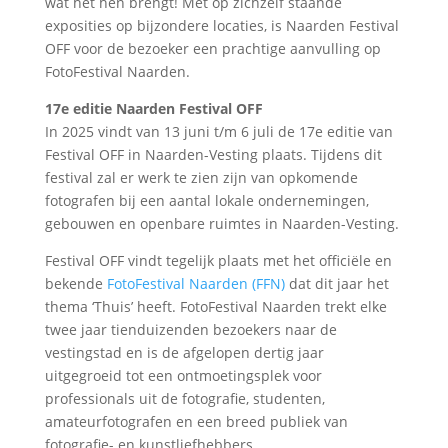
wat het hen brengt! Met op zichzelf staande
exposities op bijzondere locaties, is Naarden Festival
OFF voor de bezoeker een prachtige aanvulling op
FotoFestival Naarden.
17e editie Naarden Festival OFF
In 2025 vindt van 13 juni t/m 6 juli de 17e editie van
Festival OFF in Naarden-Vesting plaats. Tijdens dit
festival zal er werk te zien zijn van opkomende
fotografen bij een aantal lokale ondernemingen,
gebouwen en openbare ruimtes in Naarden-Vesting.
Festival OFF vindt tegelijk plaats met het officiële en
bekende
FotoFestival Naarden (FFN)
dat dit jaar het
thema ‘Thuis’ heeft. FotoFestival Naarden trekt elke
twee jaar tienduizenden bezoekers naar de
vestingstad en is de afgelopen dertig jaar
uitgegroeid tot een ontmoetingsplek voor
professionals uit de fotografie, studenten,
amateurfotografen en een breed publiek van
fotografie- en kunstliefhebbers.