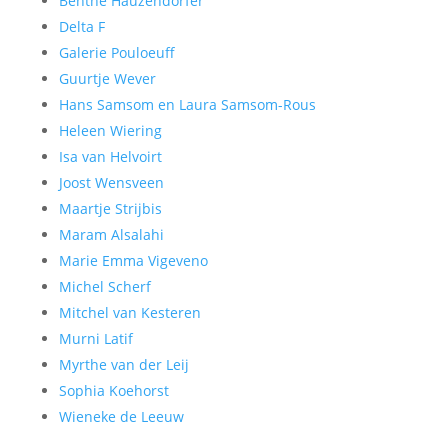
Benthe Hauzendorfer
Delta F
Galerie Pouloeuff
Guurtje Wever
Hans Samsom en Laura Samsom-Rous
Heleen Wiering
Isa van Helvoirt
Joost Wensveen
Maartje Strijbis
Maram Alsalahi
Marie Emma Vigeveno
Michel Scherf
Mitchel van Kesteren
Murni Latif
Myrthe van der Leij
Sophia Koehorst
Wieneke de Leeuw