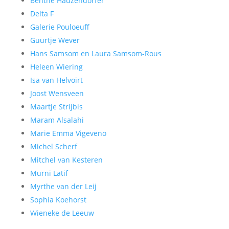
Benthe Hauzendorfer
Delta F
Galerie Pouloeuff
Guurtje Wever
Hans Samsom en Laura Samsom-Rous
Heleen Wiering
Isa van Helvoirt
Joost Wensveen
Maartje Strijbis
Maram Alsalahi
Marie Emma Vigeveno
Michel Scherf
Mitchel van Kesteren
Murni Latif
Myrthe van der Leij
Sophia Koehorst
Wieneke de Leeuw