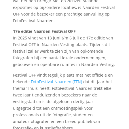
wat het hen brengt! Met op zichzelf staande
exposities op bijzondere locaties, is Naarden Festival
OFF voor de bezoeker een prachtige aanvulling op
FotoFestival Naarden.
17e editie Naarden Festival OFF
In 2025 vindt van 13 juni t/m 6 juli de 17e editie van
Festival OFF in Naarden-Vesting plaats. Tijdens dit
festival zal er werk te zien zijn van opkomende
fotografen bij een aantal lokale ondernemingen,
gebouwen en openbare ruimtes in Naarden-Vesting.
Festival OFF vindt tegelijk plaats met het officiële en
bekende
FotoFestival Naarden (FFN)
dat dit jaar het
thema ‘Thuis’ heeft. FotoFestival Naarden trekt elke
twee jaar tienduizenden bezoekers naar de
vestingstad en is de afgelopen dertig jaar
uitgegroeid tot een ontmoetingsplek voor
professionals uit de fotografie, studenten,
amateurfotografen en een breed publiek van
fotografie- en kunstliefhebbers.