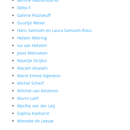
Benthe Hauzendorfer
Delta F
Galerie Pouloeuff
Guurtje Wever
Hans Samsom en Laura Samsom-Rous
Heleen Wiering
Isa van Helvoirt
Joost Wensveen
Maartje Strijbis
Maram Alsalahi
Marie Emma Vigeveno
Michel Scherf
Mitchel van Kesteren
Murni Latif
Myrthe van der Leij
Sophia Koehorst
Wieneke de Leeuw