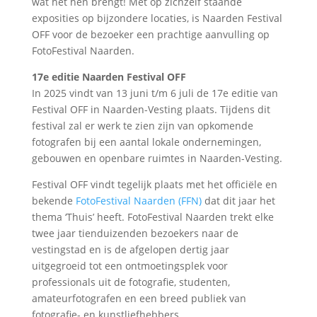
wat het hen brengt! Met op zichzelf staande
exposities op bijzondere locaties, is Naarden Festival
OFF voor de bezoeker een prachtige aanvulling op
FotoFestival Naarden.
17e editie Naarden Festival OFF
In 2025 vindt van 13 juni t/m 6 juli de 17e editie van
Festival OFF in Naarden-Vesting plaats. Tijdens dit
festival zal er werk te zien zijn van opkomende
fotografen bij een aantal lokale ondernemingen,
gebouwen en openbare ruimtes in Naarden-Vesting.
Festival OFF vindt tegelijk plaats met het officiële en
bekende
FotoFestival Naarden (FFN)
dat dit jaar het
thema ‘Thuis’ heeft. FotoFestival Naarden trekt elke
twee jaar tienduizenden bezoekers naar de
vestingstad en is de afgelopen dertig jaar
uitgegroeid tot een ontmoetingsplek voor
professionals uit de fotografie, studenten,
amateurfotografen en een breed publiek van
fotografie- en kunstliefhebbers.