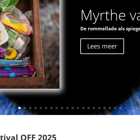
Myrthe va
De rommellade als spiege
Lees meer
tival OFF 2025