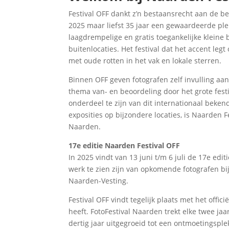
Festival OFF dankt z’n bestaansrecht aan de be
2025 maar liefst 35 jaar een gewaardeerde plek 
laagdrempelige en gratis toegankelijke kleine b
buitenlocaties. Het festival dat het accent leg
met oude rotten in het vak en lokale sterren.
Binnen OFF geven fotografen zelf invulling aan
thema van- en beoordeling door het grote festi
onderdeel te zijn van dit internationaal beken
exposities op bijzondere locaties, is Naarden 
Naarden.
17e editie Naarden Festival OFF
In 2025 vindt van 13 juni t/m 6 juli de 17e edit
werk te zien zijn van opkomende fotografen b
Naarden-Vesting.
Festival OFF vindt tegelijk plaats met het offi
heeft. FotoFestival Naarden trekt elke twee ja
dertig jaar uitgegroeid tot een ontmoetingsple