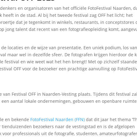
denkers en organisatoren van het officiële FotoFestival Naarden, da
heeft in de stad. Al bij het tweede festival zag OFF het licht; het
roertje dat je tegenkomt in winkels, restaurants, in conceptstores 
t op jong talent dat recent van een fotografieopleiding komt, aangev
 de locaties en de wijze van presentatie. Een uniek podium, los va
val maar wel in dezelfde sfeer. De fotografen krijgen hierdoor de 
de festival en wie weet wat het hen brengt! Met op zichzelf staand
Festival OFF voor de bezoeker een prachtige aanvulling op FotoFesti
ie van Festival OFF in Naarden-Vesting plaats. Tijdens dit festival za
ij een aantal lokale ondernemingen, gebouwen en openbare ruimte
ciële en bekende
FotoFestival Naarden (FFN)
dat dit jaar het thema ‘Th
ar tienduizenden bezoekers naar de vestingstad en is de afgelopen
k voor professionals uit de fotografie, studenten, amateurfotografe