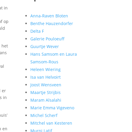
t in
Anna-Raven Bloten
of op
Benthe Hauzendorfer
uld
Delta F
Galerie Pouloeuff
n het
Guurtje Wever
kans
Hans Samsom en Laura
e
Samsom-Rous
val
Heleen Wiering
Isa van Helvoirt
Joost Wensveen
l er
Maartje Strijbis
s in
Maram Alsalahi
Marie Emma Vigeveno
uis’
Michel Scherf
Mitchel van Kesteren
n en
Murni Latif