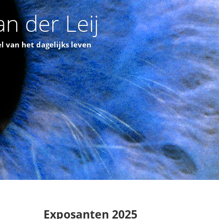
n der Leij
l van het dagelijks leven
Exposanten 2025