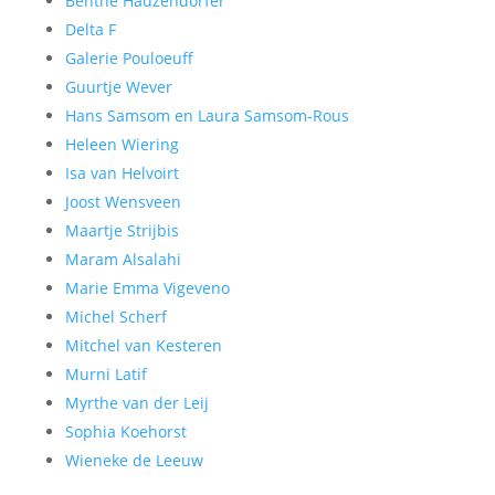
Benthe Hauzendorfer
Delta F
Galerie Pouloeuff
Guurtje Wever
Hans Samsom en Laura Samsom-Rous
Heleen Wiering
Isa van Helvoirt
Joost Wensveen
Maartje Strijbis
Maram Alsalahi
Marie Emma Vigeveno
Michel Scherf
Mitchel van Kesteren
Murni Latif
Myrthe van der Leij
Sophia Koehorst
Wieneke de Leeuw