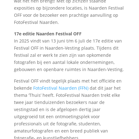
wat het hen brengt! Met op zichzelf staande
exposities op bijzondere locaties, is Naarden Festival
OFF voor de bezoeker een prachtige aanvulling op
FotoFestival Naarden.
17e editie Naarden Festival OFF
In 2025 vindt van 13 juni t/m 6 juli de 17e editie van
Festival OFF in Naarden-Vesting plaats. Tijdens dit
festival zal er werk te zien zijn van opkomende
fotografen bij een aantal lokale ondernemingen,
gebouwen en openbare ruimtes in Naarden-Vesting.
Festival OFF vindt tegelijk plaats met het officiële en
bekende
FotoFestival Naarden (FFN)
dat dit jaar het
thema ‘Thuis’ heeft. FotoFestival Naarden trekt elke
twee jaar tienduizenden bezoekers naar de
vestingstad en is de afgelopen dertig jaar
uitgegroeid tot een ontmoetingsplek voor
professionals uit de fotografie, studenten,
amateurfotografen en een breed publiek van
fotografie- en kunstliefhebbers.