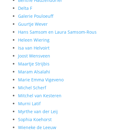
Benthe Hauzendorfer
Delta F
Galerie Pouloeuff
Guurtje Wever
Hans Samsom en Laura Samsom-Rous
Heleen Wiering
Isa van Helvoirt
Joost Wensveen
Maartje Strijbis
Maram Alsalahi
Marie Emma Vigeveno
Michel Scherf
Mitchel van Kesteren
Murni Latif
Myrthe van der Leij
Sophia Koehorst
Wieneke de Leeuw