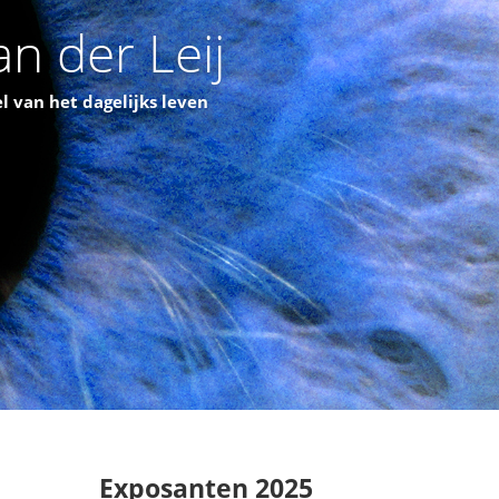
n der Leij
l van het dagelijks leven
Exposanten 2025