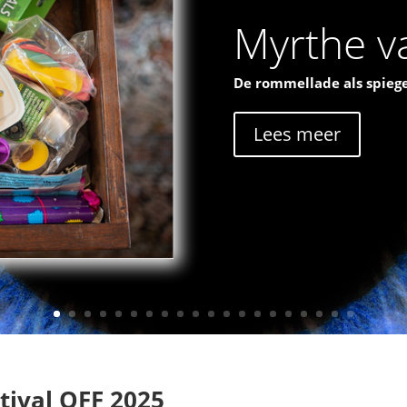
Myrthe va
De rommellade als spiege
Lees meer
tival OFF 2025