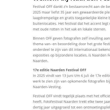
Festival OFF dankt z’n bestaansrecht aan de be
2025 maar liefst 35 jaar een gewaardeerde plek 
laagdrempelige en gratis toegankelijke kleine b
buitenlocaties. Het festival dat het accent leg
met oude rotten in het vak en lokale sterren.
Binnen OFF geven fotografen zelf invulling aan
thema van- en beoordeling door het grote festi
onderdeel te zijn van dit internationaal beken
exposities op bijzondere locaties, is Naarden 
Naarden.
17e editie Naarden Festival OFF
In 2025 vindt van 13 juni t/m 6 juli de 17e edit
werk te zien zijn van opkomende fotografen b
Naarden-Vesting.
Festival OFF vindt tegelijk plaats met het offi
heeft. FotoFestival Naarden trekt elke twee ja
dertig jaar uitgegroeid tot een ontmoetingsple