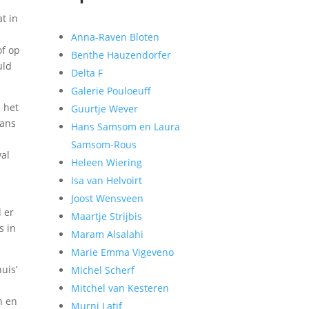
t in
Anna-Raven Bloten
of op
Benthe Hauzendorfer
uld
Delta F
Galerie Pouloeuff
n het
Guurtje Wever
kans
Hans Samsom en Laura
e
Samsom-Rous
val
Heleen Wiering
Isa van Helvoirt
Joost Wensveen
l er
Maartje Strijbis
s in
Maram Alsalahi
Marie Emma Vigeveno
uis’
Michel Scherf
Mitchel van Kesteren
n en
Murni Latif