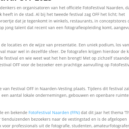
denkers en organisatoren van het officiële FotoFestival Naarden, da
heeft in de stad. Al bij het tweede festival zag OFF het licht; het
roertje dat je tegenkomt in winkels, restaurants, in conceptstores 
t op jong talent dat recent van een fotografieopleiding komt, aangev
 de locaties en de wijze van presentatie. Een uniek podium, los va
val maar wel in dezelfde sfeer. De fotografen krijgen hierdoor de 
de festival en wie weet wat het hen brengt! Met op zichzelf staand
Festival OFF voor de bezoeker een prachtige aanvulling op FotoFesti
ie van Festival OFF in Naarden-Vesting plaats. Tijdens dit festival za
ij een aantal lokale ondernemingen, gebouwen en openbare ruimte
ciële en bekende
FotoFestival Naarden (FFN)
dat dit jaar het thema ‘Th
ar tienduizenden bezoekers naar de vestingstad en is de afgelopen
k voor professionals uit de fotografie, studenten, amateurfotografe