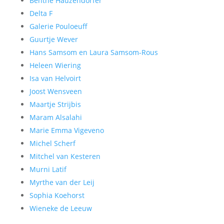
Benthe Hauzendorfer
Delta F
Galerie Pouloeuff
Guurtje Wever
Hans Samsom en Laura Samsom-Rous
Heleen Wiering
Isa van Helvoirt
Joost Wensveen
Maartje Strijbis
Maram Alsalahi
Marie Emma Vigeveno
Michel Scherf
Mitchel van Kesteren
Murni Latif
Myrthe van der Leij
Sophia Koehorst
Wieneke de Leeuw