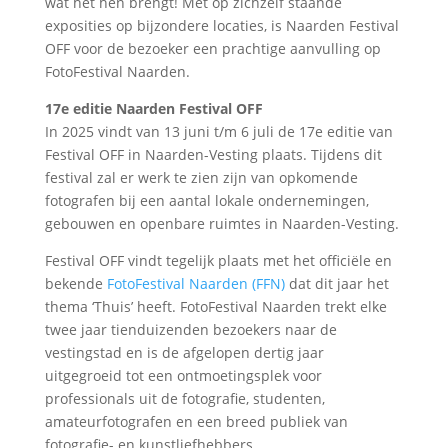
wat het hen brengt! Met op zichzelf staande
exposities op bijzondere locaties, is Naarden Festival
OFF voor de bezoeker een prachtige aanvulling op
FotoFestival Naarden.
17e editie Naarden Festival OFF
In 2025 vindt van 13 juni t/m 6 juli de 17e editie van
Festival OFF in Naarden-Vesting plaats. Tijdens dit
festival zal er werk te zien zijn van opkomende
fotografen bij een aantal lokale ondernemingen,
gebouwen en openbare ruimtes in Naarden-Vesting.
Festival OFF vindt tegelijk plaats met het officiële en
bekende
FotoFestival Naarden (FFN)
dat dit jaar het
thema ‘Thuis’ heeft. FotoFestival Naarden trekt elke
twee jaar tienduizenden bezoekers naar de
vestingstad en is de afgelopen dertig jaar
uitgegroeid tot een ontmoetingsplek voor
professionals uit de fotografie, studenten,
amateurfotografen en een breed publiek van
fotografie- en kunstliefhebbers.