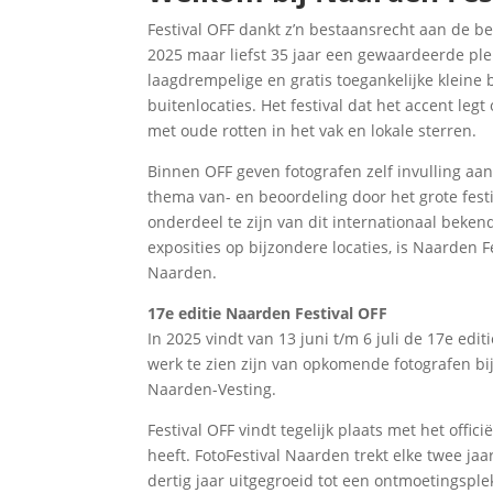
Festival OFF dankt z’n bestaansrecht aan de be
2025 maar liefst 35 jaar een gewaardeerde plek 
laagdrempelige en gratis toegankelijke kleine b
buitenlocaties. Het festival dat het accent leg
met oude rotten in het vak en lokale sterren.
Binnen OFF geven fotografen zelf invulling aan
thema van- en beoordeling door het grote festi
onderdeel te zijn van dit internationaal beken
exposities op bijzondere locaties, is Naarden 
Naarden.
17e editie Naarden Festival OFF
In 2025 vindt van 13 juni t/m 6 juli de 17e edit
werk te zien zijn van opkomende fotografen b
Naarden-Vesting.
Festival OFF vindt tegelijk plaats met het offi
heeft. FotoFestival Naarden trekt elke twee ja
dertig jaar uitgegroeid tot een ontmoetingsple