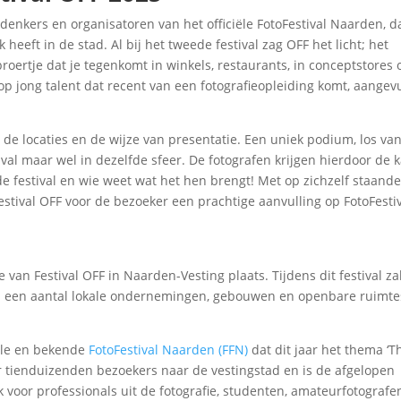
denkers en organisatoren van het officiële FotoFestival Naarden, da
heeft in de stad. Al bij het tweede festival zag OFF het licht; het
roertje dat je tegenkomt in winkels, restaurants, in conceptstores 
t op jong talent dat recent van een fotografieopleiding komt, aangev
 de locaties en de wijze van presentatie. Een uniek podium, los va
val maar wel in dezelfde sfeer. De fotografen krijgen hierdoor de 
de festival en wie weet wat het hen brengt! Met op zichzelf staand
Festival OFF voor de bezoeker een prachtige aanvulling op FotoFesti
ie van Festival OFF in Naarden-Vesting plaats. Tijdens dit festival za
ij een aantal lokale ondernemingen, gebouwen en openbare ruimte
ciële en bekende
FotoFestival Naarden (FFN)
dat dit jaar het thema ‘Th
ar tienduizenden bezoekers naar de vestingstad en is de afgelopen
k voor professionals uit de fotografie, studenten, amateurfotografe