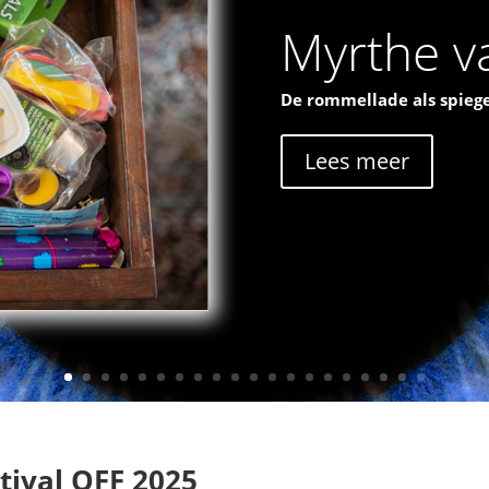
Myrthe va
De rommellade als spiege
Lees meer
tival OFF 2025