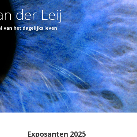
n der Leij
l van het dagelijks leven
Exposanten 2025