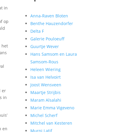
t in
Anna-Raven Bloten
of op
Benthe Hauzendorfer
uld
Delta F
Galerie Pouloeuff
n het
Guurtje Wever
kans
Hans Samsom en Laura
e
Samsom-Rous
val
Heleen Wiering
Isa van Helvoirt
Joost Wensveen
l er
Maartje Strijbis
s in
Maram Alsalahi
Marie Emma Vigeveno
uis’
Michel Scherf
Mitchel van Kesteren
n en
Murni Latif