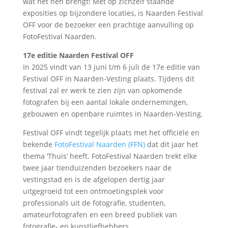
wat het hen brengt! Met op zichzelf staande
exposities op bijzondere locaties, is Naarden Festival
OFF voor de bezoeker een prachtige aanvulling op
FotoFestival Naarden.
17e editie Naarden Festival OFF
In 2025 vindt van 13 juni t/m 6 juli de 17e editie van
Festival OFF in Naarden-Vesting plaats. Tijdens dit
festival zal er werk te zien zijn van opkomende
fotografen bij een aantal lokale ondernemingen,
gebouwen en openbare ruimtes in Naarden-Vesting.
Festival OFF vindt tegelijk plaats met het officiële en
bekende
FotoFestival Naarden (FFN)
dat dit jaar het
thema ‘Thuis’ heeft. FotoFestival Naarden trekt elke
twee jaar tienduizenden bezoekers naar de
vestingstad en is de afgelopen dertig jaar
uitgegroeid tot een ontmoetingsplek voor
professionals uit de fotografie, studenten,
amateurfotografen en een breed publiek van
fotografie- en kunstliefhebbers.