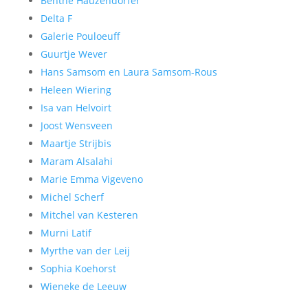
Benthe Hauzendorfer
Delta F
Galerie Pouloeuff
Guurtje Wever
Hans Samsom en Laura Samsom-Rous
Heleen Wiering
Isa van Helvoirt
Joost Wensveen
Maartje Strijbis
Maram Alsalahi
Marie Emma Vigeveno
Michel Scherf
Mitchel van Kesteren
Murni Latif
Myrthe van der Leij
Sophia Koehorst
Wieneke de Leeuw